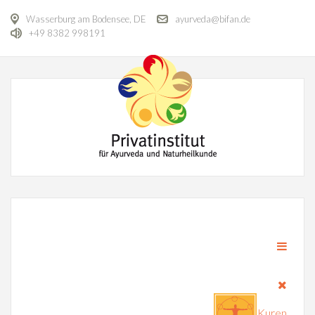
Wasserburg am Bodensee, DE
ayurveda@bifan.de
+49 8382 998191
Kuren