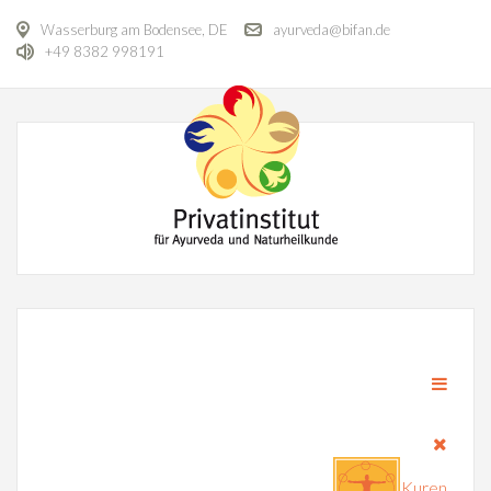
Wasserburg am Bodensee, DE
ayurveda@bifan.de
+49 8382 998191
Kuren